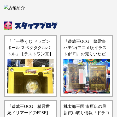
『「一番くじ ドラゴン
『遊戯王OCG 降雷皇
ボール スペクタクルバ
ハモン(アニメ版イラス
トル」【ラストワン賞】
ト)[SE]』お売りいただ
超サイヤ人孫悟空
きました！！【桃太郎王
BURSTANT フィギュ
国 市原店の入荷情報と
ア』買い取りさせていた
なります】
だきました！！【桃太郎
王国 市原店の買取情報
をお知らせします】
『遊戯王OCG 精霊世
桃太郎王国 市原店の最
妃ドリアード[OFPSE]
新買い取り情報『ドラゴ