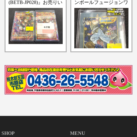
(BETB-JP028)』お売りい
ンボールフュージョンワ
ただきました！！【桃太
ールド エナジーマーカ
郎王国 市原店の入荷情
ー[E-90]（42巻表紙）』
報となります】
SHOP
MENU