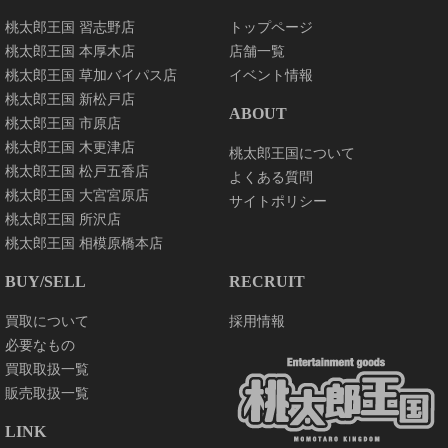
桃太郎王国 習志野店
トップページ
桃太郎王国 本厚木店
店舗一覧
桃太郎王国 草加バイパス店
イベント情報
桃太郎王国 新松戸店
ABOUT
桃太郎王国 市原店
桃太郎王国 木更津店
桃太郎王国について
桃太郎王国 松戸五香店
よくある質問
桃太郎王国 大宮宮原店
サイトポリシー
桃太郎王国 所沢店
桃太郎王国 相模原橋本店
BUY/SELL
RECRUIT
買取について
採用情報
必要なもの
買取取扱一覧
販売取扱一覧
LINK