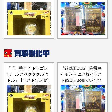
超サイヤ人孫悟空
きました！！【桃太郎王
BURSTANT フィギュ
国 市原店の入荷情報と
ア』買い取りさせていた
なります】
だきました！！【桃太郎
王国 市原店の買取情報
をお知らせします】
『「一番くじ ドラゴン
『遊戯王OCG 降雷皇
ボール スペクタクルバ
ハモン(アニメ版イラス
トル」【ラストワン賞】
ト)[SE]』お売りいただ
超サイヤ人孫悟空
きました！！【桃太郎王
BURSTANT フィギュ
国 市原店の入荷情報と
ア』買い取りさせていた
なります】
だきました！！【桃太郎
王国 市原店の買取情報