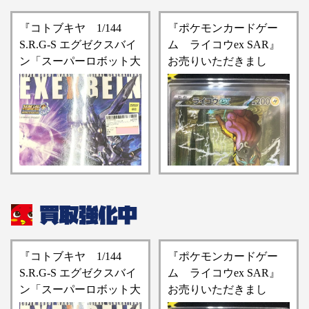
『コトブキヤ 1/144
『ポケモンカードゲー
S.R.G-S エグゼクスバイ
ム ライコウex SAR』
ン「スーパーロボット大
お売りいただきまし
戦OG ORIGINAL
た！！【桃太郎王国 新
GENERATIONS」プラモ
松戸店の入荷情報となり
デル』買い取りさせてい
ます】
ただきました！！【桃太
郎王国 新松戸店の買取
情報をお知らせします】
『コトブキヤ 1/144
『ポケモンカードゲー
S.R.G-S エグゼクスバイ
ム ライコウex SAR』
ン「スーパーロボット大
お売りいただきまし
戦OG ORIGINAL
た！！【桃太郎王国 新