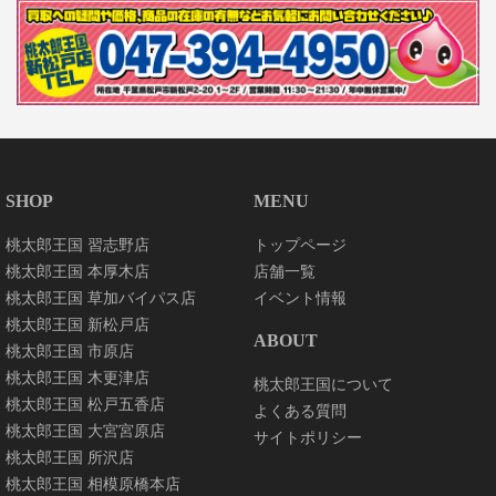
SHOP
MENU
桃太郎王国 習志野店
トップページ
桃太郎王国 本厚木店
店舗一覧
桃太郎王国 草加バイパス店
イベント情報
桃太郎王国 新松戸店
ABOUT
桃太郎王国 市原店
桃太郎王国 木更津店
桃太郎王国について
桃太郎王国 松戸五香店
よくある質問
桃太郎王国 大宮宮原店
サイトポリシー
桃太郎王国 所沢店
桃太郎王国 相模原橋本店