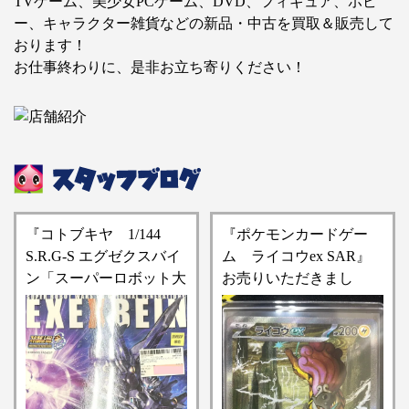
TVゲーム、美少女PCゲーム、DVD、フィギュア、ホビ
ー、キャラクター雑貨などの新品・中古を買取＆販売して
おります！
お仕事終わりに、是非お立ち寄りください！
『コトブキヤ 1/144
『ポケモンカードゲー
S.R.G-S エグゼクスバイ
ム ライコウex SAR』
ン「スーパーロボット大
お売りいただきまし
戦OG ORIGINAL
た！！【桃太郎王国 新
GENERATIONS」プラモ
松戸店の入荷情報となり
デル』買い取りさせてい
ます】
ただきました！！【桃太
郎王国 新松戸店の買取