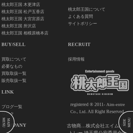
桃太郎王国 木更津店
桃太郎王国について
桃太郎王国 松戸五香店
よくある質問
桃太郎王国 大宮宮原店
サイトポリシー
桃太郎王国 所沢店
桃太郎王国 相模原橋本店
BUY/SELL
RECRUIT
買取について
採用情報
必要なもの
買取取扱一覧
販売取扱一覧
LINK
registered ® 2011-
Aim-entre
ブログ一覧
. All Right Reserved.
Co., Ltd
リンク
MENU
MENU
MAIN
SIDE
COMPANY
古物商…株式会社エイムアン
トレー 埼玉県公安委員会許