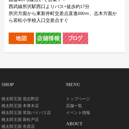
西武線所沢駅西口よりバス+徒歩約17分
所沢方面から東新井町交差点直進600ｍ、志木方面か
ら若松小学校入口交差点すぐ
SHOP
MENU
桃太郎王国 習志野店
トップページ
桃太郎王国 本厚木店
店舗一覧
桃太郎王国 草加バイパス店
イベント情報
桃太郎王国 新松戸店
ABOUT
桃太郎王国 市原店